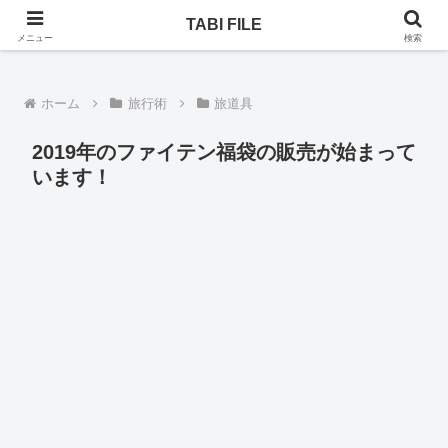
乗りヒコーキ、ホテル、一人旅。次はどんな旅になるのか！
TABI FILE
メニュー
検索
ホーム
旅行術
旅道具
2019年のファイテン福袋の販売が始まって
います！