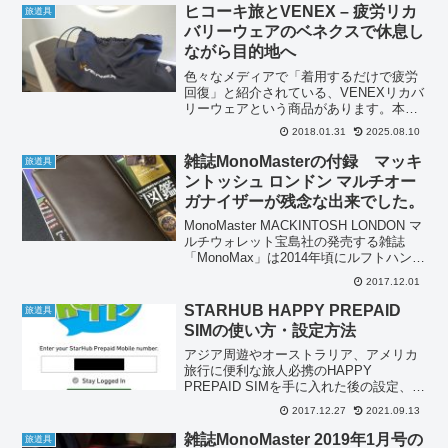
ヒコーキ旅とVENEX – 疲労リカ
旅道具
バリーウェアのベネクスで休息し
ながら目的地へ
色々なメディアで「着用するだけで疲労
回復」と紹介されている、VENEXリカバ
リーウェアという商品があります。本当
に紹介通りの効果なら、エコノミークラ
2018.01.31
2025.08.10
スの長時間のフライトでも到着するまで
に疲れるのではなくて、むしろ気力体力
雑誌MonoMasterの付録 マッキ
旅道具
が満充電の状態で現地...
ントッシュ ロンドン マルチオー
ガナイザーが残念な出来でした。
MonoMaster MACKINTOSH LONDON マ
ルチウォレット宝島社の発売する雑誌
「MonoMax」は2014年頃にルフトハンザ
とコラボしたトラベルケースを付録でつ
2017.12.01
けていました。その時は買い逃したた
め、トラベルケースやトラベルウ...
STARHUB HAPPY PREPAID
旅道具
SIMの使い方・設定方法
アジア周遊やオーストラリア、アメリカ
旅行に便利な旅人必携のHAPPY
PREPAID SIMを手に入れた後の設定、運
用、定額データの設定・利用方法を解説
2017.12.27
2021.09.13
します。StarhubのHAPPY PREPAID
SIMを活用するには、Starhub...
雑誌MonoMaster 2019年1月号の
旅道具