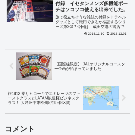
付録 イセタンメンズ多機能ポー
チはソコソコ使える出来でした。
旅で役立ちそうな雑誌の付録をトラベル
グッズとして転用できるか検証するシリ
ーズ第3弾？今回は、成田空港の書店で発
見した雑誌Monomaster2019年1月号（免
2018.11.30
2018.12.01
税価格の907円で買えました）の付録を検
証します。腕時計と英国特集に何の関連
があ...
【国際線限定】 JALオリジナルコースタ
ー企画が始まっていました
旅1812 乗りヒコーキでエミレーツのファ
ーストクラスとLATAM以遠権ビジネスク
ラス！ 大洋州中東欧州5泊9日8区間
コメント