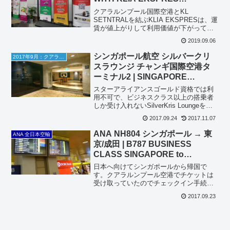
PROMOTION CODE
クアラルンプール国際空港とKL
SETNTRALを結ぶKLIA EKSPRESは、運
賃が値上がりして利用価値が下がってき
ていましたが、割引プロモーションを使
2019.09.06
えばまだまだ利用価値は残っています。
例えば、グループチケット（3人で利用す
シンガポール航空 シルバークリ
2017年9月：クアラルンプール旅行
るとMYR...
スラウンジ チャンギ国際空港タ
ーミナル2 | SINGAPORE
AIRLINES SILVERKRIS
スターアライアンスゴールド資格では利
LOUNGE at T2, SIN
用不可で、ビジネスクラス以上の搭乗者
しか受け入れないSilverKris Loungeを利
用しました。ラウンジ激戦区のチャンギ
2017.09.24
2017.11.07
空港における、シンガポール航空ホーム
ラウンジに期待が高まります。シンガポ
ANA NH804 シンガポール → 東
ANA 全日本空輸
ール航...
京/成田 | B787 BUSINESS
CLASS SINGAPORE to
TOKYO/NARITA
日本へ向けてシンガポールから帰国で
す。クアラルンプール空港でチケットは
受け取っていたのでチェックイン手続き
は不要。シンガポールのチャンギ空港で
2017.09.23
はトランジットカウンターに寄らずに出
発までラウンジで過ごしますラウンジ -
SILVERKRIS ...