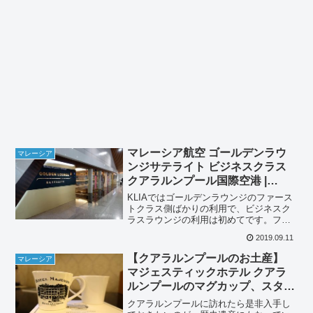
マレーシア航空 ゴールデンラウ
マレーシア
ンジサテライト ビジネスクラス
クアラルンプール国際空港 |
Malaysia Airlines Golden
KLIAではゴールデンラウンジのファース
Lounge SATELLITE Business
トクラス側ばかりの利用で、ビジネスク
ラスラウンジの利用は初めてです。ファ
Class at KUL
ーストクラスラウンジとの違いを探しな
2019.09.11
がら、ビジネスクラスラウンジを楽しみ
たいと思います。マレーシア航空 ゴール
【クアラルンプールのお土産】
マレーシア
デンラウンジサテラ...
マジェスティックホテル クアラ
ルンプールのマグカップ、スター
バックスマレーシアの限定グッズ
クアラルンプールに訪れたら是非入手し