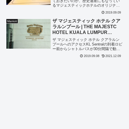
ておきたいのが、歴史遺産にもなってい
るマジェスティックホテルのオリジナル
マグカップです。マジェスティックホテ
2019.09.09
ルでのアフタヌーンティーのついでに、
ゲットしておくと良いでしょう。独特な
ザ マジェスティック ホテル クア
Marriott
形状のマジェスティックホ...
ラルンプール | THE MAJESTC
HOTEL KUALA LUMPUR
AUTOGRAPH COLLECTION
ザ マジェスティック ホテル クアラルン
プールへのアクセスKL Sentralの到着ロビ
ー前からシャトルバスが30分間隔で動い
ています。KL Sentralからは近いので
2019.09.08
2021.12.09
TAXI利用でも5分くらいで到着します。
チェックインまでの道のりベルに...