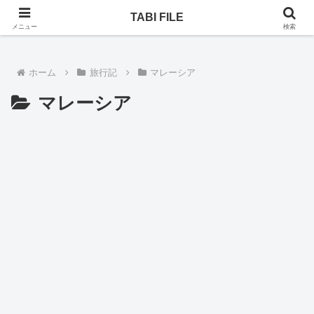
乗りヒコーキ、ホテル、一人旅。次はどんな旅になるのか！
TABI FILE
メニュー
検索
ホーム
旅行記
マレーシア
マレーシア