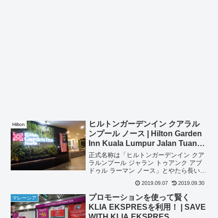
ヒルトンガーデンイン クアラル
Hilton
ンプール ノース | Hilton Garden
Inn Kuala Lumpur Jalan Tuanku
Abdul Rahman North
正式名称は「ヒルトンガーデンイン クア
ラルンプール ジャラン トゥアンク アブ
ドゥル ラーマン ノース」とやたら長いの
で、旅行者がホテル名をタクシー運転手
2019.09.07
2019.09.30
に告げるのは不可能だと感じました。3軒
となりには「ヒルトンガーデンイン クア
プロモーションを使って賢く
マレーシア
ラルンプー...
KLIA EKSPRESを利用！ | SAVE
WITH KLIA EKSPRES