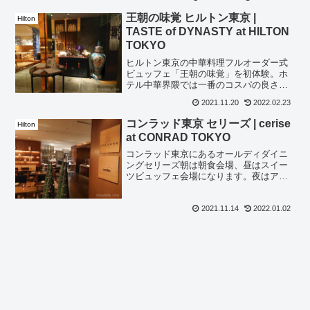
サラダバーは無限リフィル可能 パンも7
種類くらいありました。米が食べた
王朝の味覚 ヒルトン東京 |
Hilton
い・・・サラダバーには野...
TASTE of DYNASTY at HILTON
TOKYO
ヒルトン東京の中華料理フルオーダー式
ビュッフェ「王朝の味覚」を初体験。ホ
テル中華界隈では一番のコスパの良さで
した。
2021.11.20
2022.02.23
コンラッド東京 セリーズ | cerise
Hilton
at CONRAD TOKYO
コンラッド東京にあるオールディダイニ
ングセリーズ朝は朝食会場、昼はスイー
ツビュッフェ会場になります。夜はアラ
カルトだけかと思いきや、お手頃価格で
フレンチコースが出ていました。期間限
2021.11.14
2022.01.02
定 3コースディナー昼頃、隣にあるチャ
イナブルーへ行く時に前...