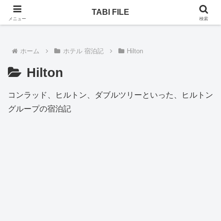
乗りヒコーキ、ホテル、一人旅。次はどんな旅になるのか！
TABI FILE
メニュー
検索
ホーム
ホテル 宿泊記
Hilton
Hilton
コンラッド、ヒルトン、ダブルツリーといった、ヒルトン
グループの宿泊記