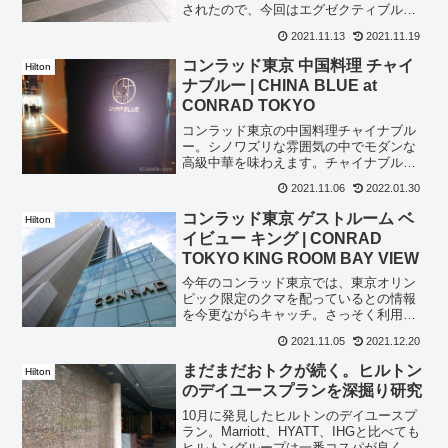
されたので、今回はエグゼクティブルー
ムが狙えそうなベイビューを予約してみ
2021.11.13
2021.11.19
ました。チェックインとアップグレード
結果ゴールド会員さまとは存じておりま
コンラッド東京 中国料理 チャイ
Hilton
すが、エグゼクティブルー...
ナブルー | CHINA BLUE at
CONRAD TOKYO
コンラッド東京の中国料理チャイナブル
ー。シノワズリな雰囲気の中でモダンな
高級中華を味わえます。チャイナブルー
のランチコンラッド東京のレストラン
2021.11.06
2022.01.30
は、いつも週末のランチ時は予約でいっ
ぱいで入れませんがコロナで外出自粛が
コンラッド東京 ゲストルーム ベ
Hilton
進んだおかげで入りやすくな...
イビュー キング | CONRAD
TOKYO KING ROOM BAY VIEW
今年のコンラッド東京では、東京オリン
ピック限定のクマを配っているとの情報
を今更ながらキャッチ。さっそく利用し
てきました！チェックイン地下鉄からや
2021.11.05
2021.12.20
ってきた人向けのエントランスです。車
寄せは反対側にありました。エレベータ
まだまだおトクが続く。ヒルトン
Hilton
ホールからコンラッドオリ...
のデイユースプランを深掘り研究
10月に発見したヒルトンのデイユースプ
ラン。Marriott、HYATT、IHGと比べても
ヒルトングループは一番コスパが良く実