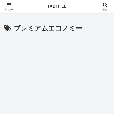
乗りヒコーキ、ホテル、一人旅。次はどんな旅になるのか！
TABI FILE
メニュー
検索
プレミアムエコノミー