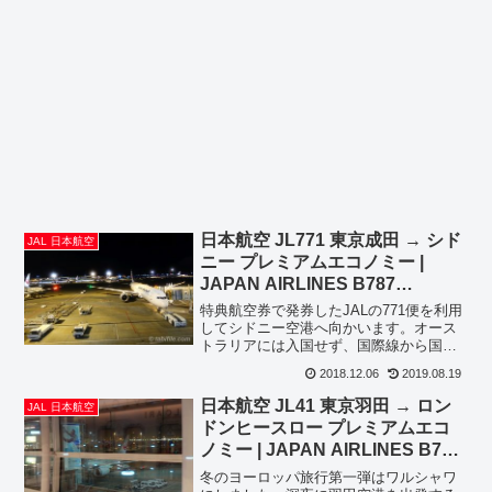
日本航空 JL771 東京成田 → シド
JAL 日本航空
ニー プレミアムエコノミー |
JAPAN AIRLINES B787
PREMIUM ECONOMY CLASS
特典航空券で発券したJALの771便を利用
TOKYO NARITA to SYDNEY
してシドニー空港へ向かいます。オース
トラリアには入国せず、国際線から国際
線への乗り継ぎ、次の目的地のオークラ
2018.12.06
2019.08.19
ンドへ向かいます。2019年6月追記；同一
路線のビジネスクラスに搭乗してきまし
日本航空 JL41 東京羽田 → ロン
JAL 日本航空
た。成田での...
ドンヒースロー プレミアムエコ
ノミー | JAPAN AIRLINES B787
PREMIUM ECONOMY CLASS
冬のヨーロッパ旅行第一弾はワルシャワ