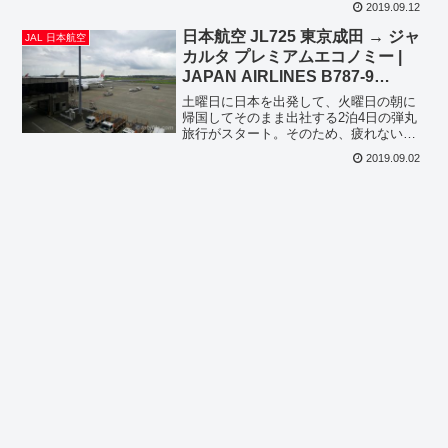
2019.09.12
空港での乗り継ぎ待ち時間が待っていま
す。というのもジャカルタ空港はいつ来
日本航空 JL725 東京成田 → ジャ
JAL 日本航空
てもメシマズ、不潔...
カルタ プレミアムエコノミー |
JAPAN AIRLINES B787-9
PREMIUM ECONOMY CLASS
土曜日に日本を出発して、火曜日の朝に
TOKYO NARITA to JAKARTA
帰国してそのまま出社する2泊4日の弾丸
旅行がスタート。そのため、疲れないよ
うに当初からプレミアムエコノミーで予
2019.09.02
約。1週間前を切ってからの予約のため往
復で13万円でした。（←セール時期のビ
ジネスクラス並み！...