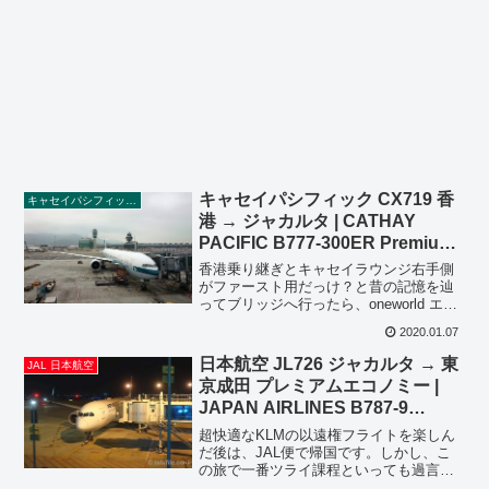
キャセイパシフィック CX719 香
キャセイパシフィック航空
港 → ジャカルタ | CATHAY
PACIFIC B777-300ER Premium
Economy HONG KONG to
香港乗り継ぎとキャセイラウンジ右手側
Jakarta
がファースト用だっけ？と昔の記憶を辿
ってブリッジへ行ったら、oneworld エメ
ラルド持ちはTHE PIERを使えると案内さ
2020.01.07
れました。つまり、昔の記憶はTHE PIER
FIRSTが工事中で暫定運用時と...
日本航空 JL726 ジャカルタ → 東
JAL 日本航空
京成田 プレミアムエコノミー |
JAPAN AIRLINES B787-9
PREMIUM ECONOMY CLASS
超快適なKLMの以遠権フライトを楽しん
JAKARTA to TOKYO NARITA
だ後は、JAL便で帰国です。しかし、こ
の旅で一番ツライ課程といっても過言で
はないジャカルタ スカルノ・ハッタ国際