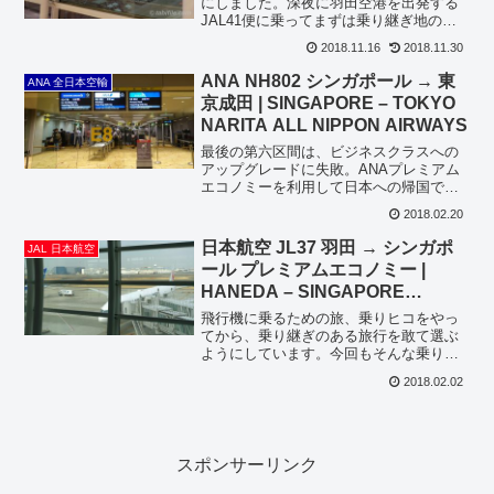
TOKYO HANEDA to LONDON
にしました。深夜に羽田空港を出発する
JAL41便に乗ってまずは乗り継ぎ地のロ
ンドンへ！JL41便は、JALの自社運行便
2018.11.16
2018.11.30
の中では北米3路線に続いて4番目に長い
12時間オーバーの路線です。昼のロンド
ANA NH802 シンガポール → 東
ANA 全日本空輸
ン線（JL...
京成田 | SINGAPORE – TOKYO
NARITA ALL NIPPON AIRWAYS
最後の第六区間は、ビジネスクラスへの
アップグレードに失敗。ANAプレミアム
エコノミーを利用して日本への帰国で
す。ゲートピンポン乗り継ぎ地のKLでマ
2018.02.20
レーシア航空からもらったチケットを搭
乗口にかざすとブザーが鳴る。ゲートピ
日本航空 JL37 羽田 → シンガポ
JAL 日本航空
ンポンは、アップグレー...
ール プレミアムエコノミー |
HANEDA – SINGAPORE
JAPAN AIRLINES
飛行機に乗るための旅、乗りヒコをやっ
てから、乗り継ぎのある旅行を敢て選ぶ
ようにしています。今回もそんな乗り継
ぎだらけの旅程ですが、第一区間は東京
2018.02.02
からシンガポールまでJALのプレミアム
エコノミーを利用してスタート！カウン
ターでアップグレード申...
スポンサーリンク