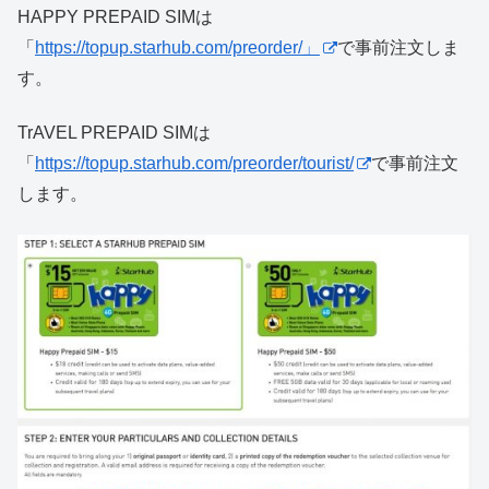
HAPPY PREPAID SIMは
「
https://topup.starhub.com/preorder/」
で事前注文しま
す。
TrAVEL PREPAID SIMは
「
https://topup.starhub.com/preorder/tourist/
で事前注文
します。