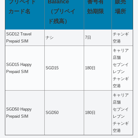
プリペイド
Balance
番号有
販売
カード名
（プリペイ
効期限
場所
ド残高）
SGD12 Travel
チャンギ
ナシ
7日
Prepaid SIM
空港
キャリア
店舗
SGD15 Happy
セブンイ
SGD15
180日
Prepaid SIM
レブン
チャンギ
空港
キャリア
店舗
SGD50 Happy
セブンイ
SGD50
180日
Prepaid SIM
レブン
チャンギ
空港