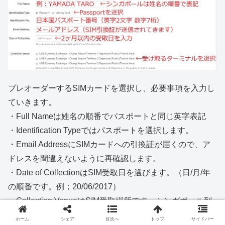
プレオーダーするSIMカードを選択し、必要事項を入力し
ていきます。
・Full Nameは姓名の順番でパスポートと同じ英字表記
・Identification Typeではパスポートを選択します。
・Email AddressにSIMカードへの引換証が届くので、ア
ドレスを間違えないように再確認します。
・Date of CollectionはSIM受取日を選びます。（日/月/年
の順番です。例；20/06/2017）
・Collection VenueはSIM受取場所です。シンガポール到
着時に利用するターミナル1～3で選びます。（2021年現
ホーム
シェア
目次へ
トップ
サイドバー