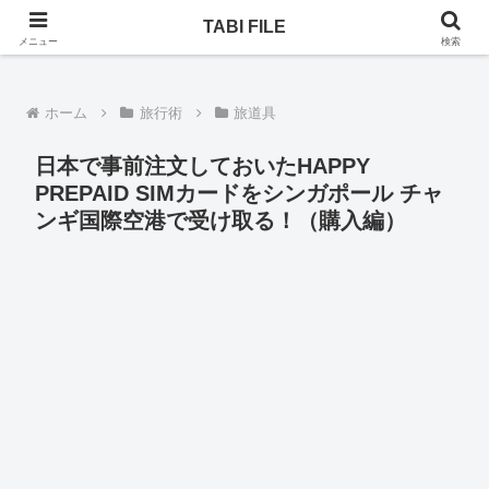
乗りヒコーキ、ホテル、一人旅。次はどんな旅になるのか！
TABI FILE
メニュー
検索
ホーム
旅行術
旅道具
日本で事前注文しておいたHAPPY
PREPAID SIMカードをシンガポール チャ
ンギ国際空港で受け取る！（購入編）