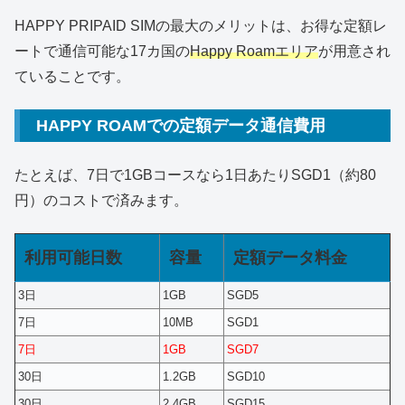
HAPPY PRIPAID SIMの最大のメリットは、お得な定額レ
ートで通信可能な17カ国の
Happy Roamエリア
が用意され
ていることです。
HAPPY ROAMでの定額データ通信費用
たとえば、7日で1GBコースなら1日あたりSGD1（約80
円）のコストで済みます。
利用可能日数
容量
定額データ料金
3日
1GB
SGD5
7日
10MB
SGD1
7日
1GB
SGD7
30日
1.2GB
SGD10
30日
2.4GB
SGD15