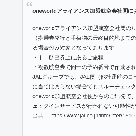
oneworldアライアンス加盟航空会社
oneworldアライアンス加盟航空会社
（搭乗券発行と手荷物の最終目的地まで
る場合のみ対象となっております。
・単一航空券上にあるご旅程
・複数航空券で同一の予約番号で作成さ
JALグループでは、JAL便（他社運航の
に当てはまらない場合でもスルーチェッ
oneworld加盟航空会社便からのご出
ェックインサービスが行われない可能性
出典： https://www.jal.co.jp/info/inter/1610