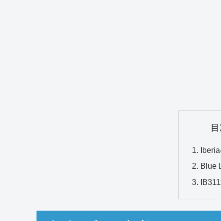
目
Ibe
Blue 
IB3