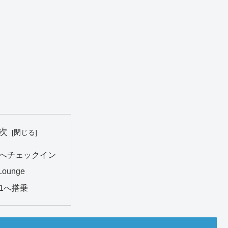
次
riaへチェックイン
Lounge
111へ搭乗