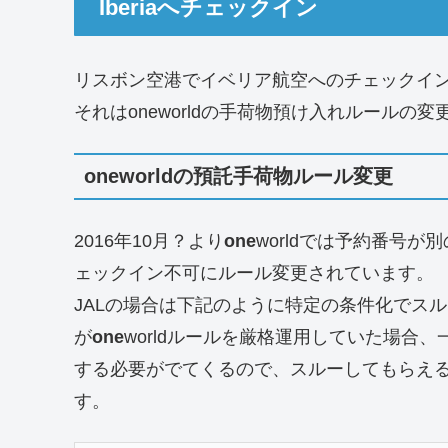
Iberiaへチェックイン
リスボン空港でイベリア航空へのチェックイン
それはoneworldの手荷物預け入れルールの変
oneworldの預託手荷物ルール変更
2016年10月？より
one
worldでは予約番号
ェックイン不可にルール変更されています。
JALの場合は下記のように特定の条件化でス
が
one
worldルールを厳格運用していた場合
する必要がでてくるので、スルーしてもらえ
す。