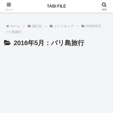
乗りヒコーキ、ホテル、一人旅。次はどんな旅になるのか！
TABI FILE
メニュー
検索
ホーム
旅行記
インドネシア
2016年5月：
バリ島旅行
2016年5月：バリ島旅行