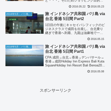
ど・・・。そのためショッピング目的だ
ったKuta地区のHoliday inn Expressか
2016.05.22
2016.05.23
ら、のんびりしたBenoa地区はHoliday
inn Resortへ宿替...
旅 インドネシア共和国 バリ島 via
2016年5月：バリ島旅行
台北 香港 5日間 Part2
1日目の午後にキャセイパシフィックのビ
ジネスクラスで成田を出発し、台北乗り
継ぎで香港へ到着、九龍は油麻地で一
泊。2日目にいよいよバリ島へ向かいま
2016.05.15
す。CX785 ビジネスクラスへ登機香港国
際空港についたら、キャセイパシフィッ
旅 インドネシア共和国 バリ島 via
2016年5月：バリ島旅行
クラウンジに直行。...
台北 香港 5日間 Part1
CPA:成田→台北→香港→デンパサール→
香港→成田Holiday Inn Express Bali Kuta
SquareHoliday Inn Resort Bali Benoa2016
年GWはバリ島へ2016年のGWは出発1週
2016.05.08
間前まで北...
スポンサーリンク