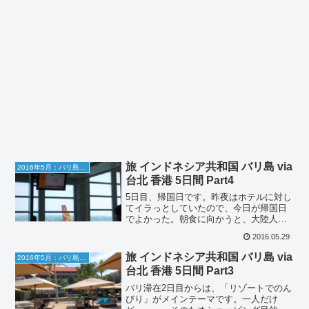
旅 インドネシア共和国 バリ島 via
2016年5月：バリ島旅行
台北 香港 5日間 Part4
5日目、帰国日です。昨夜はホテルに対し
てイラっとしていたので、今日が帰国日
でよかった。朝食に向かうと、大陸人が
たくさんいてカオスなことになってお
2016.05.29
り、今日が帰国日で本当に良かった。最
終日、午前中はSPAざんまいTEA TREE
旅 インドネシア共和国 バリ島 via
2016年5月：バリ島旅行
SPA出発予定...
台北 香港 5日間 Part3
バリ滞在2日目からは、「リゾートでのん
びり」がメインテーマです。一人だけ