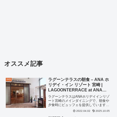
オススメ記事
ラグーンテラスの朝食 – ANA ホ
IHG
リデイ・イン リゾート 宮崎 |
LAGOONTERRACE at ANA
HOLIDAY INN RESORT
ラグーンテラスはANAホリデイインリゾ
MIYAZAKI
ート宮崎のメインダイニングで、朝食や
夕食時にビュッフェを提供しています。
ランチは不定休営業している様子でし
2022.04.02
2025.10.05
た。みやざき食材を多用した朝食シグネ