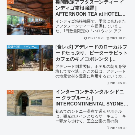
チャーメニューを中心レビューします。
期間限定アフタヌーンティー イ
IHG
サラダバー焼き魚、かまぼ...
ンディゴ箱根強羅 |
AFTERNOON TEA at HOTEL
INDIGO HAKONE GORA
インディゴ箱根強羅で、季節に合わせた
アフタヌーンティーを提供していまし
た。1日数量限定の「ハロウィン アフタ
ヌーンティーセット」を発注してみまし
2021.10.25
2021.10.28
た。15種類のお茶・コーヒー・ハーブテ
ィーが飲み放題！INDIGOさんお飲み物は
[食レポ] アデレードのローカルフ
2018年5月：アデレード旅行
好きなだけお選び...
ードたっぷり。ピーターラビット
カフェのキノコポレンタ |
PETER RABBiT ADELAIDE
アデレード到着翌日。ホテルの朝食を寝
坊して食べ逃したこの日は、アデレード
の地元食材を豊富に利用するというカフ
ェPETER RABBiTに行ってみました。
2018.05.08
PETER RABBiTへのアクセスランドルモ
ールからHindly Streetを西へ真...
インターコンチネンタル シドニ
IHG
ー クラブルーム |
INTERCONTINENTAL SYDNEY
CLUB KING ROOM
初めてのシドニー滞在で選んだホテル
は、観光のメインとなるサーキュラーキ
ー駅から歩けて、王立公園の目の前、世
界遺産オペラハウスにも歩いていける最
2016.09.30
高の立地インターコンチネンタルシドニ