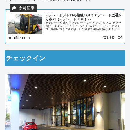
アデレードメトロの路線バスでアデレード空港か
ら市内（アデレードCBD）へ
アデレード空港からアデレードシティ（CBD）へのアクセ
スは、タクシー、UBER、シャトルバス、アデレードメト
ロ（路線バス）の4種類。区分運賃所要時間備考タクシー
AUD25～15分シティまで最速UBERAUD20～15分呼び出
し要。アプリで前...
2018.08.04
tabifile.com
チェックイン