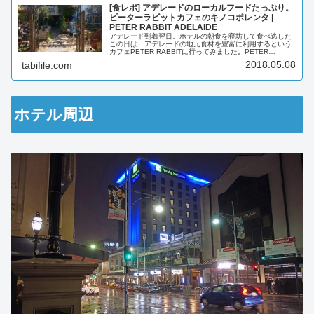
[食レポ] アデレードのローカルフードたっぷり。
ピーターラビットカフェのキノコポレンタ |
PETER RABBiT ADELAIDE
アデレード到着翌日。ホテルの朝食を寝坊して食べ逃した
この日は、アデレードの地元食材を豊富に利用するという
カフェPETER RABBiTに行ってみました。PETER
RABBiTへのアクセスランドルモールからHindly Streetを西
2018.05.08
tabifile.com
へ真...
ホテル周辺