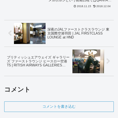
メルボルンという前期日程ではQANTAS
ビジネスクラスと、JALビジネスクラス
2018.11.15
2018.12.04
を乗り比べ。後期日程では2泊5日で、ロ
ンドン経由の英国航空のコードシェア
便、パリ経由の...
深夜のJALファーストクラスラウンジ 東
京国際空港羽田 | JAL FIRSTCLASS
LOUNGE at HND
ブリティッシュエアウェイズ ギャラリー
ズ ファーストラウンジ ヒースロー空港
T5 | RITISH AIRWAYS GALLERIES
FIRST LOUNGE T5 at LHR
コメント
コメントを書き込む