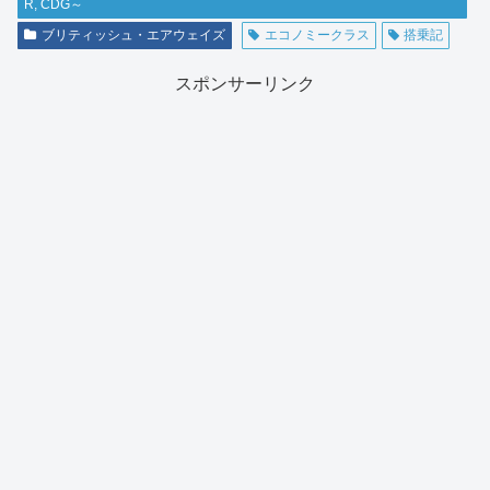
R, CDG～
ブリティッシュ・エアウェイズ
エコノミークラス
搭乗記
スポンサーリンク