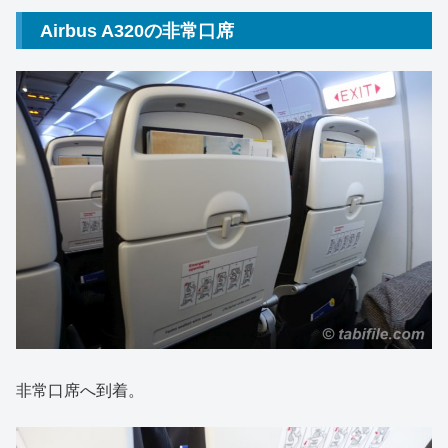
Airbus A320の非常口席
非常口席へ到着。