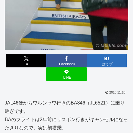
X
Facebook
はてブ
LINE
2018.11.18
JAL46便からワルシャワ行きのBA846（JL6521）に乗り
継ぎです。
BAのフライトは2年前にリスボン行きがキャンセルになっ
たきりなので、実は初搭乗。