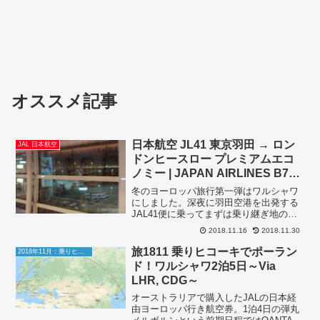
オススメ記事
日本航空 JL41 東京羽田 → ロン
JAL 日本航空
ドンヒースロー プレミアムエコ
ノミー | JAPAN AIRLINES B787
PREMIUM ECONOMY CLASS
冬のヨーロッパ旅行第一弾はワルシャワ
TOKYO HANEDA to LONDON
にしました。深夜に羽田空港を出発する
JAL41便に乗ってまずは乗り継ぎ地のロ
ンドンへ！JL41便は、JALの自社運行便
2018.11.16
2018.11.30
の中では北米3路線に続いて4番目に長い
12時間オーバーの路線です。昼のロンド
旅1811 乗りヒコーキでポーラン
2018年11月：乗りヒコーキでポーランド！ワルシャワ2泊5日～Via LHR, CDG～
ン線（JL...
ド！ワルシャワ2泊5日～Via
LHR, CDG～
オーストラリアで購入したJALの日本経
由ヨーロッパ行き航空券。1泊4日の弾丸