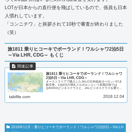
LOTが日本からの直行便を飛ばしているので、係員も日本
人慣れしています。
「コンニチワ」と挨拶されて10秒で審査が終わりました
（笑）
旅1811 乗りヒコーキでポーランド！ワルシャワ2泊5日
～Via LHR, CDG～ もくじ
旅1811 乗りヒコーキでポーランド！ワルシャワ
2泊5日～Via LHR, CDG～
オーストラリアで購入したJALの日本経由ヨーロッパ行き
航空券。1泊4日の弾丸メルボルンという前期日程では
QANTASビジネスクラスと、JALビジネスクラスを乗り比
べ。後期日程では2泊5日で、ロンドン経由の英国航空のコ
ードシェア便、パリ経由の...
2018.12.04
tabifile.com
2018年11月：乗りヒコーキでポーランド！ワルシャワ2泊5日～Via LH