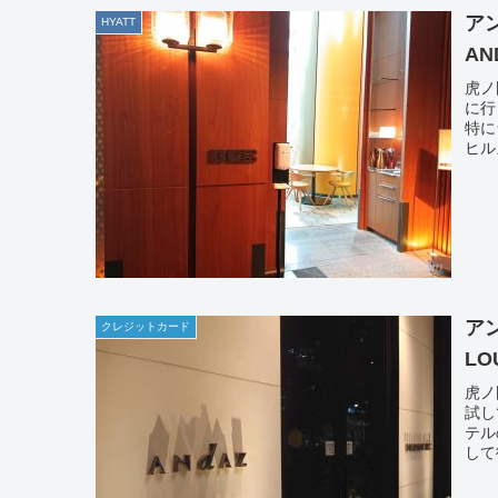
アン
HYATT
AN
虎ノ
に行
特に
ヒル
アン
クレジットカード
LO
虎ノ
試し
テル
して