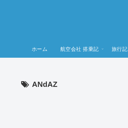
ホーム
航空会社 搭乗記
旅行記
ANdAZ